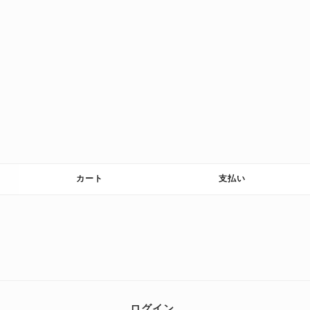
検
索
カート
支払い
対
象:
ログイン